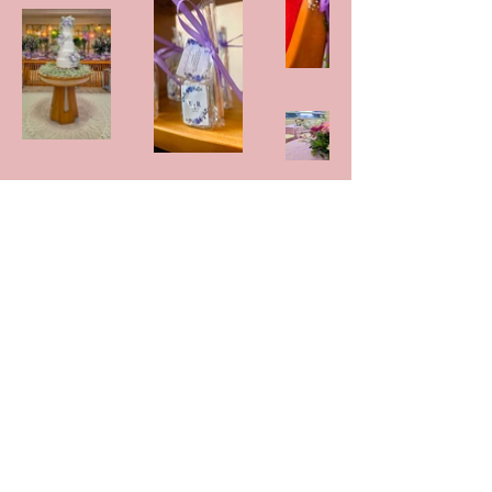
A Buffet Luzia Bolos é uma empresa especializada em
decoração, buffet, bolos e aluguel de objetos decorativos
para festas e eventos em geral. Aqui você encontra
diversidade no acervo para decoração de festas e um
cardápio saboroso e variado para melhor atender o seu
evento. Agende a sua visita! Estamos te esperando.
CNPJ:
17.118.524.0001
/84 | e-mail corporativo: